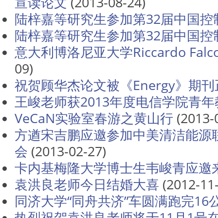
宣读论文
(2013-08-24)
陆梓嘉等研究生参加第32届中国控
陆梓嘉等研究生参加第32届中国控
意大利博洛尼亚大学Riccardo Fa
09)
祝贺顾华杰论文被《Energy》期
王峻老师获2013年度电信学院青
VeCaN实验室春游之黄山行
(2013-
方遒宋吉鹏应邀参加中美清洁能源
会
(2013-02-27)
卡内基梅隆大学博士生韦峻青应邀
袁洪良老师今日结婚大喜
(2012-11-
同济大学“同舟共济”车圆满跑完16
热烈祝贺袁洪良老师将于11月1号